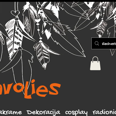
avolies
akrame
Dekoracija
cosplay
radioni