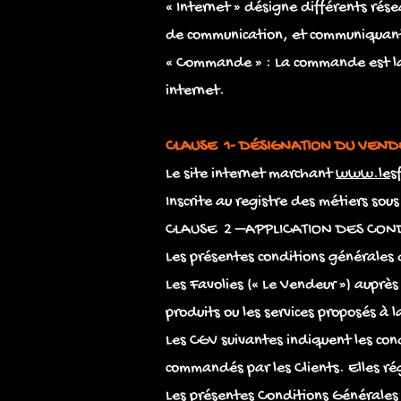
« Internet » désigne différents rése
de communication, et communiquant à
« Commande » : La commande est la m
internet.
CLAUSE 1- DÉSIGNATION DU VEND
Le site internet marchant
www.lesf
Inscrite au registre des métiers sou
CLAUSE 2 –APPLICATION DES CON
Les présentes conditions générales d
Les Favolies (« Le Vendeur ») auprès
produits ou les services proposés à l
Les CGV suivantes indiquent les co
commandés par les Clients. Elles ré
Les présentes Conditions Générales 