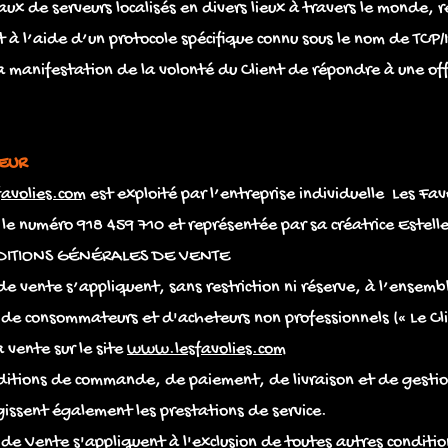
aux de serveurs localisés en divers lieux à travers le monde, r
 l’aide d’un protocole spécifique connu sous le nom de TCP/
anifestation de la volonté du Client de répondre à une offre
EUR
avolies.com
est exploité par l’entreprise individuelle Les Fav
s le numéro 918 459 710 et représentée par sa créatrice Estel
DITIONS GÉNÉRALES DE VENTE
e vente s’appliquent, sans restriction ni réserve, à l’ensembl
 de consommateurs et d'acheteurs non professionnels (« Le Cli
a vente sur le site
www.lesfavolies.com
nditions de commande, de paiement, de livraison et de gestio
gissent également les prestations de service.
de Vente s'appliquent à l'exclusion de toutes autres conditio