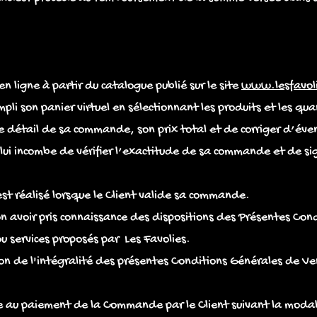
 ligne à partir du catalogue publié sur le site
www.lesfavol
li son panier virtuel en sélectionnant les produits et les qu
r le détail de sa commande, son prix total et de corriger d’éve
lui incombe de vérifier l’exactitude de sa commande et de si
t réalisé lorsque le Client valide sa commande.
ion avoir pris connaissance des dispositions des Présentes Co
 services proposés par Les Favolies.
n de l'intégralité des présentes Conditions Générales de Ven
e au paiement de la Commande par le Client suivant la modali