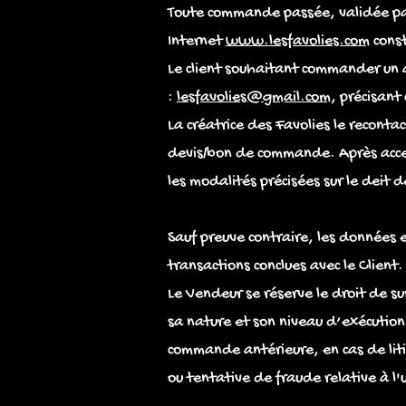
Toute commande passée, validée par l
Internet
www.lesfavolies.com
const
Le client souhaitant commander un a
:
lesfavolies@gmail.com
, précisant 
La créatrice des Favolies le recontac
devis/bon de commande. Après accep
les modalités précisées sur le deit
Sauf preuve contraire, les données
transactions conclues avec le Client.
Le Vendeur se réserve le droit de s
sa nature et son niveau d’exécution
commande antérieure, en cas de lit
ou tentative de fraude relative à l'u