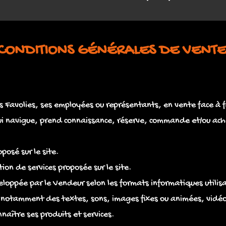
CONDITIONS GÉNÉRALES DE VENT
 Favolies, ses employées ou représentants, en vente face à f
 qui navigue, prend connaissance, réserve, commande et/ou ach
posé sur le site.
ion de services proposée sur le site.
veloppée par le Vendeur selon les formats informatiques utilis
 notamment des textes, sons, images fixes ou animées, vidé
nnaître ses produits et services.