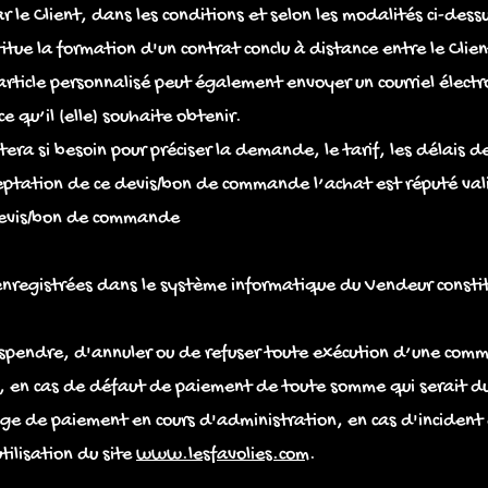
e Client, dans les conditions et selon les modalités ci-dessus
itue la formation d'un contrat conclu à distance entre le Clie
rticle personnalisé peut également envoyer un courriel électr
ce qu’il (elle) souhaite obtenir.
tera si besoin pour préciser la demande, le tarif, les délais de
tation de ce devis/bon de commande l’achat est réputé valid
 devis/bon de commande
 enregistrées dans le système informatique du Vendeur consti
uspendre, d'annuler ou de refuser toute exécution d’une comm
, en cas de défaut de paiement de toute somme qui serait due
ige de paiement en cours d'administration, en cas d'incident
tilisation du site
www.lesfavolies.com
.