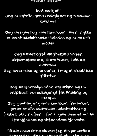
"Favolierne"
God morgen !
Jeg er Estelle, smykkedesigner og macrame-
kunstner.
Jeg designer og laver smykker. Hvert stykke
er lavet udelukkende i hånden og er en unik
model.
Jeg væver også vægbeklædninger,
drømmefangere, livets træer, i uld og
makrame.
Jeg laver mine egne perler, i meget eklektiske
stilarter.
Jeg bruger polymerler, organiske og UV-
harpikser, hovedsageligt fra Frankrig og
Europa.
Jeg genbruger gamle smykker, frimærker,
perler af alle materialer, glaskrukker og
flasker, uld, stoffer... for at give dem et nyt liv
i fornøjelsens og skønhedens tjeneste.
På din anmodning skaber jeg din personlige