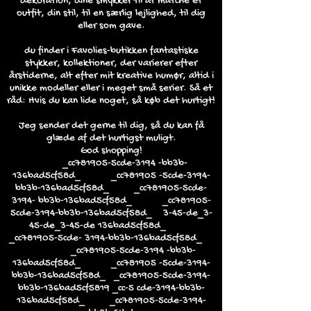
dekoration, dine smykker til at matche et
outfit, din stil, til en særlig lejlighed, til dig
eller som gave.
du finder i Favolies-butikken fantastiske
stykker, kollektioner, der varierer efter
årstiderne, alt efter mit kreative humør, altid i
unikke modeller eller i meget små serier. Så et
råd: Hvis du kan lide noget, så køb det hurtigt!
Jeg sender det gerne til dig, så du kan få
glæde af det hurtigst muligt.
God shopping!
_cc781905-5cde-3194 -bb3b-
136bad5cf58d_ _cc781905 -5cde-3194-
bb3b-136bad5cf58d_ _cc781905-5cde-
3194- bb3b-136bad5cf58d_ _cc781905-
5cde-3194-bb3b-136bad5cf58d_ 3-45-de_3-
45-de_3-45-de 136bad5cf58d_
_cc781905-5cde- 3194-bb3b-136bad5cf58d_
_cc781905-5cde-3194 -bb3b-
136bad5cf58d_ _cc781905 -5cde-3194-
bb3b-136bad5cf58d_ _cc781905-5cde-3194-
bb3b-136bad5cf5819 _cc-5 cde-3194-bb3b-
136bad5cf58d_ _cc781905-5cde-3194-