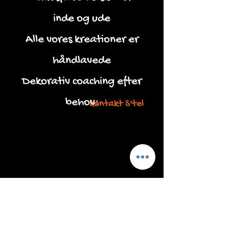
inde og ude
Alle vores kreationer er
håndlavede
Dekorativ coaching efter
behov:
kontakt S'tel
Vi har ikke nogle
produkter
at vise her lige nu.