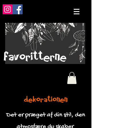
favoritterne
dekorationen
Det er præget af din stil, den
atmosfære du skaber