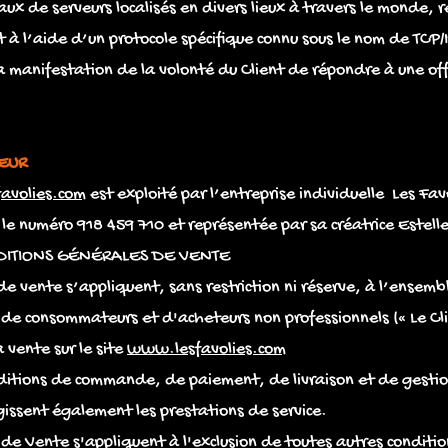
aux de serveurs localisés en divers lieux à travers le monde, r
 l’aide d’un protocole spécifique connu sous le nom de TCP/
anifestation de la volonté du Client de répondre à une offre
EUR
avolies.com
est exploité par l’entreprise individuelle Les Fav
s le numéro 918 459 710 et représentée par sa créatrice Estel
DITIONS GÉNÉRALES DE VENTE
e vente s’appliquent, sans restriction ni réserve, à l’ensembl
 de consommateurs et d'acheteurs non professionnels (« Le Cli
a vente sur le site
www.lesfavolies.com
nditions de commande, de paiement, de livraison et de gestio
gissent également les prestations de service.
de Vente s'appliquent à l'exclusion de toutes autres conditio