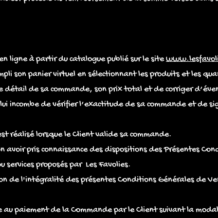
 ligne à partir du catalogue publié sur le site
www.lesfavol
li son panier virtuel en sélectionnant les produits et les qu
r le détail de sa commande, son prix total et de corriger d’éve
lui incombe de vérifier l’exactitude de sa commande et de si
t réalisé lorsque le Client valide sa commande.
ion avoir pris connaissance des dispositions des Présentes Co
 services proposés par Les Favolies.
n de l'intégralité des présentes Conditions Générales de Ven
e au paiement de la Commande par le Client suivant la modali