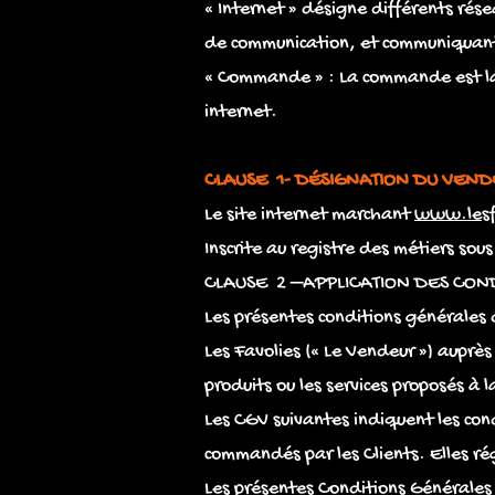
« Internet » désigne différents rése
de communication, et communiquant à
« Commande » : La commande est la m
internet.
CLAUSE 1- DÉSIGNATION DU VEND
Le site internet marchant
www.lesf
Inscrite au registre des métiers sou
CLAUSE 2 –APPLICATION DES CON
Les présentes conditions générales d
Les Favolies (« Le Vendeur ») auprès
produits ou les services proposés à l
Les CGV suivantes indiquent les co
commandés par les Clients. Elles ré
Les présentes Conditions Générales 