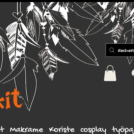
it
et
Makrame
Koriste
cosplay
työpa