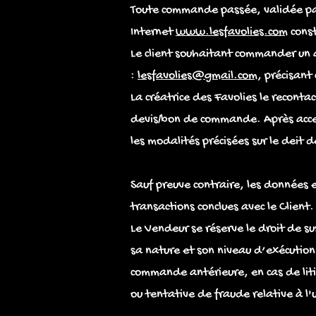
Toute commande passée, validée par l
Internet
www.lesfavolies.com
const
Le client souhaitant commander un a
:
lesfavolies@gmail.com
, précisant 
La créatrice des Favolies le recontac
devis/bon de commande. Après accep
les modalités précisées sur le deit
Sauf preuve contraire, les données
transactions conclues avec le Client.
Le Vendeur se réserve le droit de s
sa nature et son niveau d’exécution
commande antérieure, en cas de lit
ou tentative de fraude relative à l'u