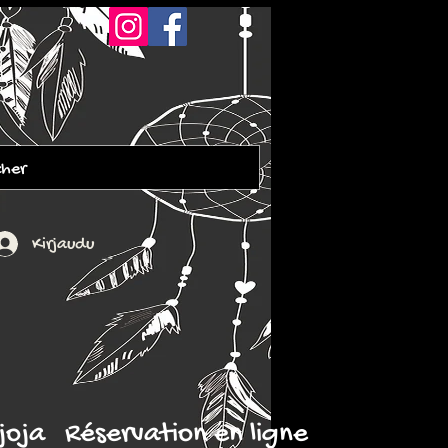
Kirjaudu
joja
Réservation en ligne