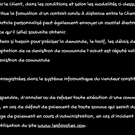
e Client, dans les conditions et selon les modalités ci-dessus
itue la formation d'un contrat conclu à distance entre le Clie
rticle personnalisé peut également envoyer un courriel électr
ce qu’il (elle) souhaite obtenir.
tera si besoin pour préciser la demande, le tarif, les délais de
tation de ce devis/bon de commande l’achat est réputé valid
 devis/bon de commande
 enregistrées dans le système informatique du Vendeur consti
uspendre, d'annuler ou de refuser toute exécution d’une comm
, en cas de défaut de paiement de toute somme qui serait due
ige de paiement en cours d'administration, en cas d'incident
tilisation du site
www.lesfavolies.com
.