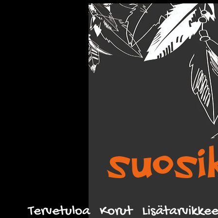
suosik
Tervetuloa
Korut
Lisätarvikke