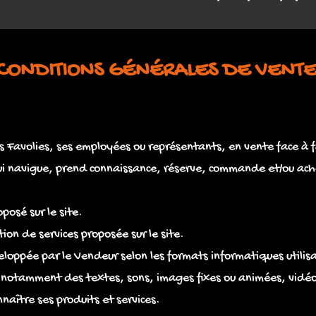
CONDITIONS GÉNÉRALES DE VENT
 Favolies, ses employées ou représentants, en vente face à f
 qui navigue, prend connaissance, réserve, commande et/ou ach
posé sur le site.
ion de services proposée sur le site.
veloppée par le Vendeur selon les formats informatiques utilis
 notamment des textes, sons, images fixes ou animées, vidé
nnaître ses produits et services.