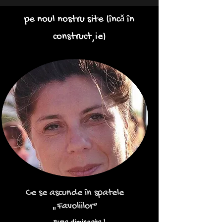
pe noul nostru site
(încă în
construcție)
Ce se ascunde în spatele
„Favoliilor”
Buna dimineata !