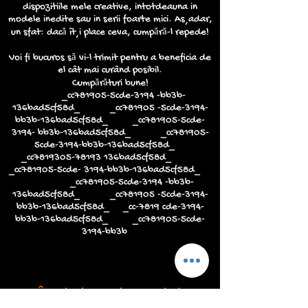
dispozitiile mele creative, intotdeauna in
modele inedite sau in serii foarte mici. Așadar,
un sfat: dacă îți place ceva, cumpără-l repede!
Voi fi bucuros să vi-l trimit pentru a beneficia de
el cât mai curând posibil.
Cumpărături bune!
_cc781905-5cde-3194 -bb3b-
136bad5cf58d_ _cc781905 -5cde-3194-
bb3b-136bad5cf58d_ _cc781905-5cde-
3194- bb3b-136bad5cf58d_ _cc781905-
5cde-3194-bb3b-136bad5cf58d_
_cc7819305-78193 136bad5cf58d_
_cc781905-5cde- 3194-bb3b-136bad5cf58d_
_cc781905-5cde-3194 -bb3b-
136bad5cf58d_ _cc781905 -5cde-3194-
bb3b-136bad5cf58d_ _cc-7819 cde-3194-
bb3b-136bad5cf58d_ _cc781905-5cde-
3194-bb3b
Înscrie-te pentru a primi