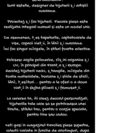
Sunt Estelle, designer de bijuterii și artistă
macrame.
Proiectez și fac bijuterii. Fiecare piesa este
realizata integral manual si este un model unic.
De asemenea, țes tapeturile, captatoarele de
vise, copacii vieții, în lână și macrame.
Îmi fac singur mărgele, în stiluri foarte eclectice.
Folosesc argile polimerice, rășini organice și
UV, în principal din Franța și Europa.
Reciclez bijuterii vechi, ștampile, mărgele din
toate materialele, borcane și sticle de sticlă,
lână, țesături... pentru a le oferi o a doua
viață în slujba plăcerii și frumuseții.
La cererea ta, iti creez decorul personalizat,
bijuteriile tale care sa se potriveasca unei
tinute, stilului tau, pentru o ocazie speciala,
pentru tine sau cadou.
veti gasi in magazinul Favolies piese superbe,
colectii variate in functie de anotimpuri, dupa