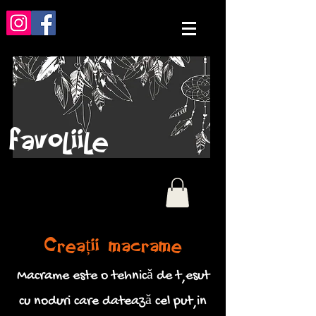
favoliile
Creații macrame
Macrame este o tehnică de țesut
cu noduri care datează cel puțin