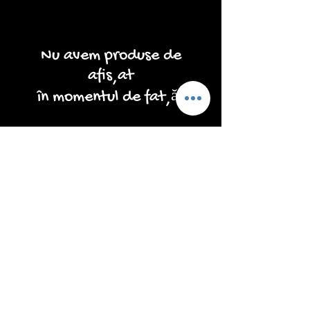
Nu avem produse de
afișat
în momentul de față.
copacii vieții
decorațiuni de perete
tapiserii nordice
decorațiuni de Crăciun