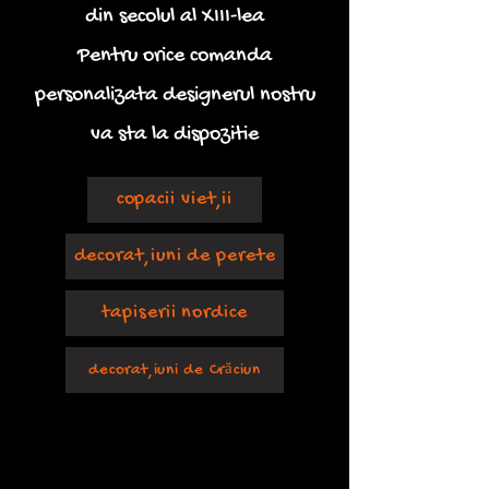
din secolul al XIII-lea
Pentru orice comanda
personalizata designerul nostru
va sta la dispozitie
copacii vieții
decorațiuni de perete
tapiserii nordice
decorațiuni de Crăciun