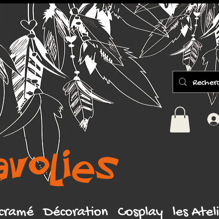
avolies
cramé
Décoration
Cosplay
les Atel