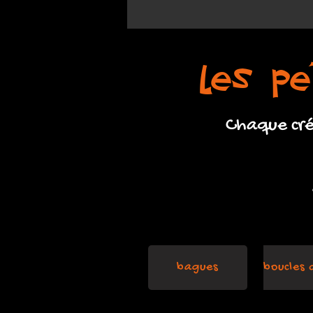
les pe
Chaque créa
bagues
boucles d