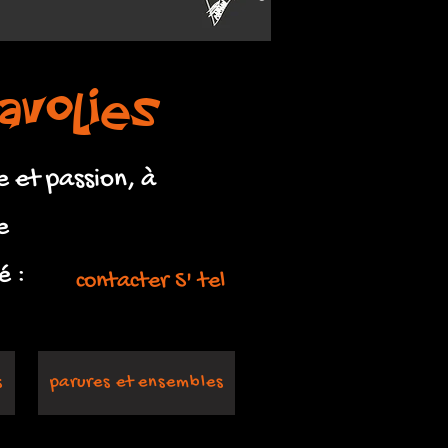
avolies
 et passion, à
e
é :
contacter S' tel
s
parures et ensembles