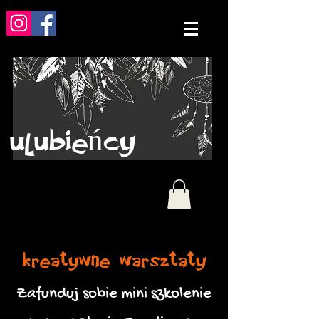
ulubieńcy
kreatywne warsztaty
Zafunduj sobie mini szkolenie