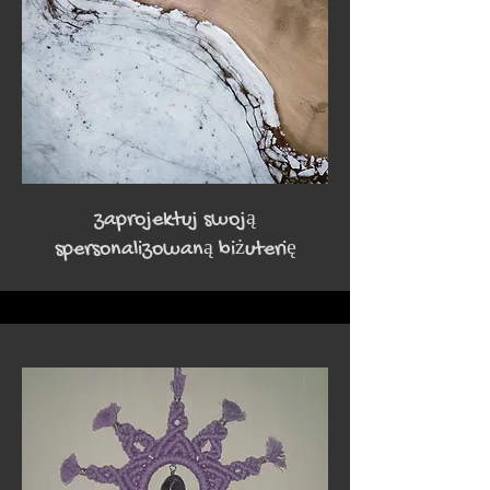
zaprojektuj swoją
spersonalizowaną biżuterię