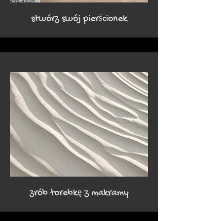
stwórz swój pierścionek
zrób torebkę z makramy