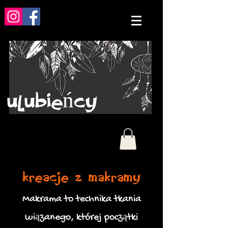
ulubieńcy
kreacje z makramy
Makrama to technika tkania
wiązanego, której początki