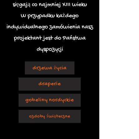
sięgają co najmniej XIII wieku
W przypadku każdego
indywidualnego zamówienia nasz
projektant jest do Państwa
dyspozycji
drzewa życia
draperie
gobeliny nordyckie
ozdoby świąteczne