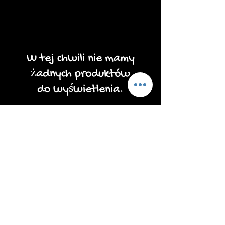
W tej chwili nie mamy
żadnych produktów
do wyświetlenia.
drzewa życia
draperie
gobeliny nordyckie
ozdoby świąteczne